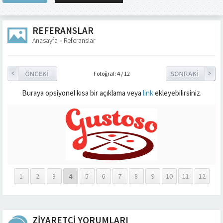
REFERANSLAR
Anasayfa
»
Referanslar
Fotoğraf: 4 / 12
Buraya opsiyonel kısa bir açıklama veya
link
ekleyebilirsiniz.
1
2
3
4
5
6
7
8
9
10
11
12
ZİYARETÇİ YORUMLARI