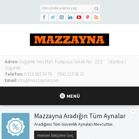
Adres:
Soğanlık Yeni Mah. Fuatpaşa Sokak No : 22/1
İstanbul /
Soğanlık
Telefon:
0 216 383 34 76
0543 215 58 31
Email:
info@mazzayna.com
MENÜ
Mazzayna Aradığın Tüm Aynalar
Aradığınız Tüm Güvenlik Aynaları Mevcuttur.
Hemen İletişime Geç